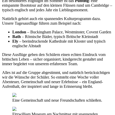
Ein besonderes Highlight im Sommer ist das
Punting
: eine
entspannte Bootstour auf den kleinen Flüssen rund um Cambridge –
typisch englisch und jedes Jahr ein Lieblingsmoment.
Natürlich gehört auch ein spannendes Kulturprogramm dazu.
Unsere Tagesausflüge führen zum Beispiel nach:
London
– Buckingham Palace, Westminster, Covent Garden
Bath
– Römische Bäder, typisch Britische Kleinstadt
Ely
– beeindruckende Kathedrale mit Kloster und typisch
englische Altstadt
Diese Ausflüge geben den Schülern einen echten Eindruck vom
britischen Leben – sicher organisiert, kindgerecht gestaltet und
immer begleitet von unserem erfahrenen Team.
Alles ist auf die Gruppe abgestimmt, und natürlich berücksichtigen
wir die Wünsche der Schüler. So entsteht eine Woche voller
Abenteuer, Gemeinschaft und neuer Erlebnisse – ein England-
Aufenthalt, der inspiriert und lange in Erinnerung bleibt.
Eine Gemeinschaft und neue Freundschaften schließen.
Fitzwilliam Museum am Nachmittag mit spannenden