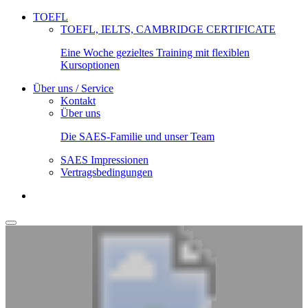
TOEFL
TOEFL, IELTS, CAMBRIDGE CERTIFICATE
Eine Woche gezieltes Training mit flexiblen
Kursoptionen
Über uns / Service
Kontakt
Über uns
Die SAES-Familie und unser Team
SAES Impressionen
Vertragsbedingungen